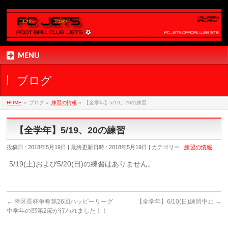
MENU
ブログ
HOME
»
ブログ
»
練習の情報
»
【全学年】5/19、20の練習
【全学年】5/19、20の練習
投稿日 : 2018年5月19日
最終更新日時 : 2018年5月19日
カテゴリー :
練習の情報
5/19(土)および5/20(日)の練習はありません。
←
幸区長杯争奪第26回ハッピーリーグ
【全学年】6/10(日)練習中止
→
中学年の部第2節が行われました！！