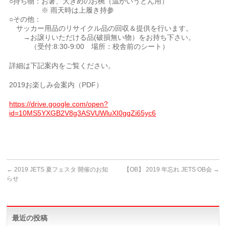
○持ち物：お箸、大きめのお椀（温かいうどん用）
※ 雨天時は上履き持参
○その他：
サッカー用品のリサイクル品の回収＆提供を行います。
→お譲りいただける品(破損無い物）をお持ち下さい。
（受付:8:30-9:00 場所：校舎前のシート）
詳細は下記案内をご覧ください。
2019お楽しみ会案内（PDF）
https://drive.google.com/open?
id=10MS5YXGB2V8g3ASVUWluXI0gqZi65yc6
←
2019 JETS 夏フェスタ 開催のお知
【OB】 2019 年忘れ JETS OB会
→
らせ
最近の投稿