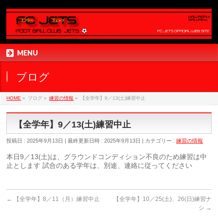
MENU
ブログ
HOME
»
ブログ
»
練習の情報
»
【全学年】9／13(土)練習中止
【全学年】9／13(土)練習中止
投稿日 : 2025年9月13日
最終更新日時 : 2025年9月13日
カテゴリー :
練習の情報
本日9／13(土)は、グラウンドコンディション不良のため練習は中
止とします 試合のある学年は、別途、連絡に従ってください
←
【全学年】8／11（月）練習中止
【全学年】10／25(土)、26(日)練習ナ
シ
→