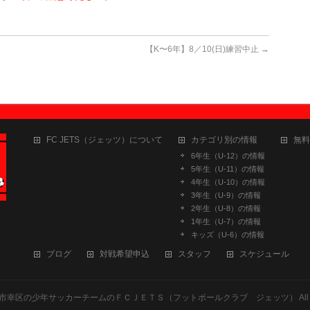
【K〜6年】8／10(日)練習中止
→
FC JETS（ジェッツ）について
カテゴリ別の情報
無料
6年生（U-12）の情報
5年生（U-11）の情報
4年生（U-10）の情報
3年生（U-9）の情報
2年生（U-8）の情報
1年生（U-7）の情報
キッズ（U-6）の情報
ブログ
対戦希望申込
スタッフ
スケジュール
市幸区の少年サッカーチームのＦＣＪＥＴＳ（フットボールクラブ ジェッツ）
All