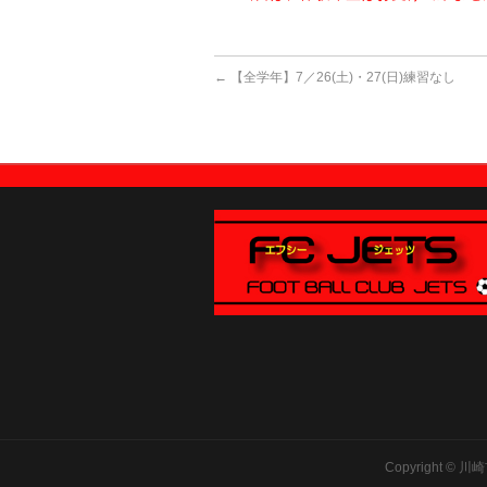
←
【全学年】7／26(土)・27(日)練習なし
Copyright ©
川崎