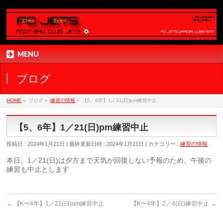
MENU
ブログ
HOME
»
ブログ
»
練習の情報
»
【5、6年】1／21(日)pm練習中止
【5、6年】1／21(日)pm練習中止
投稿日 : 2024年1月21日
最終更新日時 : 2024年1月21日
カテゴリー :
練習の情報
本日、1／21(日)は夕方まで天気が回復しない予報のため、午後の
練習も中止とします
←
【K〜4年】1／21(日)am練習中止
【K〜4年】2／4(日)練習中止
→