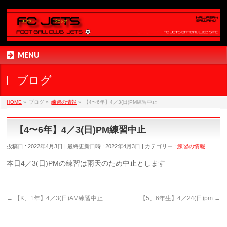
MENU
ブログ
HOME
»
ブログ
»
練習の情報
»
【4〜6年】4／3(日)PM練習中止
【4〜6年】4／3(日)PM練習中止
投稿日 : 2022年4月3日
最終更新日時 : 2022年4月3日
カテゴリー :
練習の情報
本日4／3(日)PMの練習は雨天のため中止とします
←
【K、1年】4／3(日)AM練習中止
【5、6年生】4／24(日)pm
→