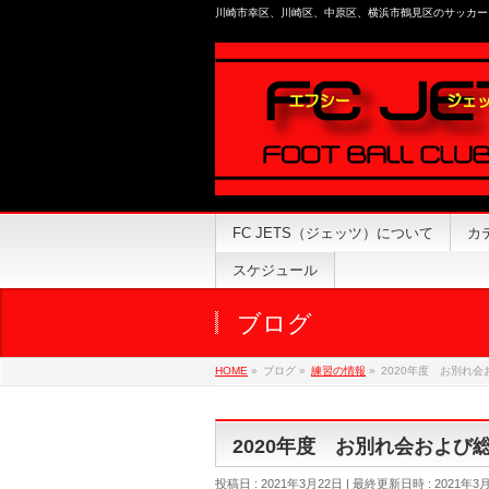
川崎市幸区、川崎区、中原区、横浜市鶴見区のサッカー
FC JETS（ジェッツ）について
カ
スケジュール
ブログ
HOME
»
ブログ
»
練習の情報
»
2020年度 お別れ
2020年度 お別れ会および
投稿日 : 2021年3月22日
最終更新日時 : 2021年3