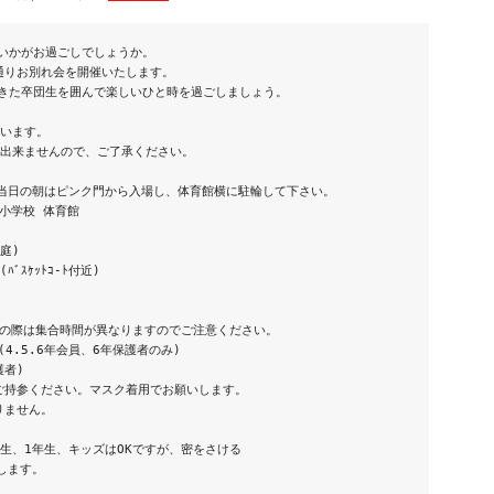
いかがお過ごしでしょうか。

りお別れ会を開催いたします。

きた卒団生を囲んで楽しいひと時を過ごしましょう。

います。

出来ませんので、ご了承ください。

合 ※当日の朝はピンク門から入場し、体育館横に駐輪して下さい。

小学校 体育館

庭)

ﾞｽｹｯﾄｺ-ﾄ付近)



天の際は集合時間が異なりますのでご注意ください。

会(4.5.6年会員、6年保護者のみ) 

者)

ご持参ください。マスク着用でお願いします。

ません。

生、1年生、キッズはOKですが、密をさける

ます。
