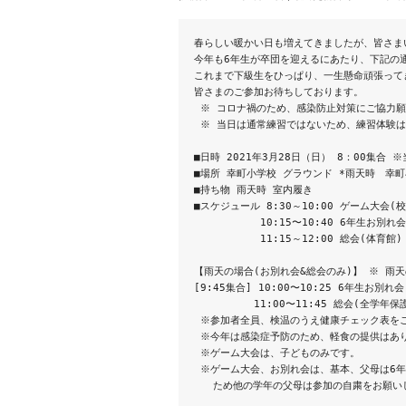
春らしい暖かい日も増えてきましたが、皆さま
今年も6年生が卒団を迎えるにあたり、下記の通
これまで下級生をひっぱり、一生懸命頑張って
皆さまのご参加お待ちしております。

 ※ コロナ禍のため、感染防止対策にご協力願
 ※ 当日は通常練習ではないため、練習体験は
■日時 2021年3月28日（日） 8：00集
■場所 幸町小学校 グラウンド *雨天時　幸町
■持ち物 雨天時 室内履き

■スケジュール 8:30～10:00 ゲーム大会(校
　　　　　　 10:15〜10:40 6年生お別れ会(ﾊ
　　　　　　 11:15～12:00 総会(体育館) 
【雨天の場合(お別れ会&総会のみ)】 ※ 雨
[9:45集合] 10:00〜10:25 6年生お別れ
　　　　　　11:00〜11:45 総会(全学年保護
 ※参加者全員、検温のうえ健康チェック表を
 ※今年は感染症予防のため、軽食の提供はあり
 ※ゲーム大会は、子どものみです。

 ※ゲーム大会、お別れ会は、基本、父母は6年
   ため他の学年の父母は参加の自粛をお願いし