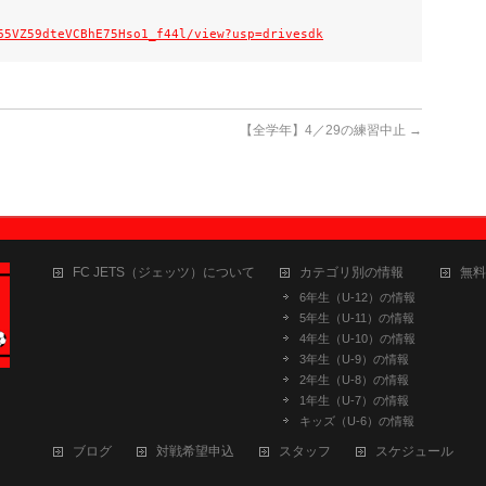
65VZ59dteVCBhE75Hso1_f44l/view?usp=drivesdk
【全学年】4／29の練習中止
→
FC JETS（ジェッツ）について
カテゴリ別の情報
無料
6年生（U-12）の情報
5年生（U-11）の情報
4年生（U-10）の情報
3年生（U-9）の情報
2年生（U-8）の情報
1年生（U-7）の情報
キッズ（U-6）の情報
ブログ
対戦希望申込
スタッフ
スケジュール