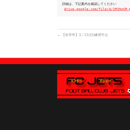
詳細は、下記案内を確認してください

drive.google.com/file/d/1M39qSM-
←
【全学年】3／21(日)練習中止