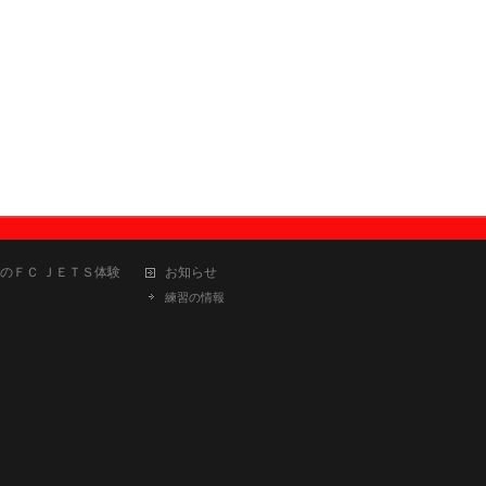
のＦＣ ＪＥＴＳ体験
お知らせ
練習の情報