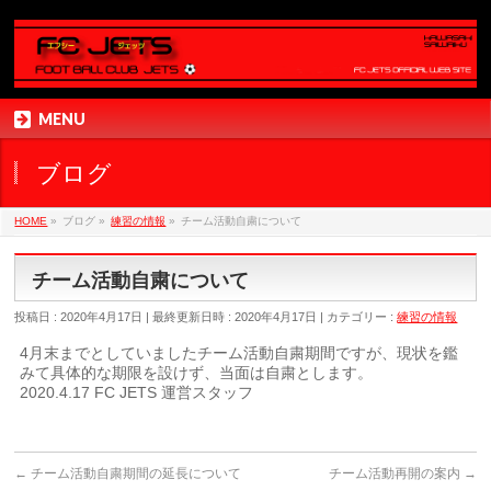
MENU
ブログ
HOME
»
ブログ
»
練習の情報
»
チーム活動自粛について
チーム活動自粛について
投稿日 : 2020年4月17日
最終更新日時 : 2020年4月17日
カテゴリー :
練習の情報
4月末までとしていましたチーム活動自粛期間ですが、現状を鑑
みて具体的な期限を設けず、当面は自粛とします。
2020.4.17 FC JETS 運営スタッフ
←
チーム活動自粛期間の延長について
チーム活動再開の案内
→