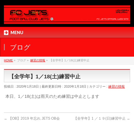
MENU
ブログ
HOME
»
ブログ
»
練習の情報
»
【全学年】1／18(土)練習中止
【全学年】1／18(土)練習中止
投稿日 : 2020年1月18日
最終更新日時 : 2020年1月18日
カテゴリー :
練習の情報
本日、1／18(土)は雨天のため練習は中止とします
←
【OB】2019 年忘れ JETS OB会
【全学年】1 ／１９(日)練習中止
→