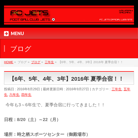
MENU
ブログ
HOME
»
ブログ
»
ブログ
»
三年生
»
【6年、5年、4年、3年】2016年 夏季合宿！！
【6年、5年、4年、3年】2016年 夏季合宿！！
投稿日 : 2016年8月29日
最終更新日時 : 2016年9月27日
カテゴリー :
三年生
,
五年
生
,
六年生
,
四年生
今年も3～6年生で、夏季合宿に行ってきました！！
日程：8/20（土）～22（月）
場所：時之栖スポーツセンター（御殿場市）