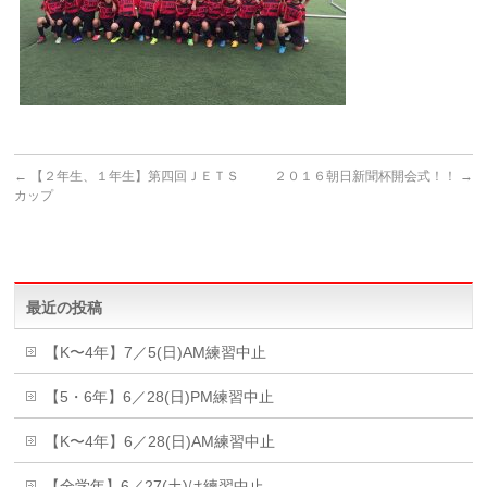
←
【２年生、１年生】第四回ＪＥＴＳ
２０１６朝日新聞杯開会式！！
→
カップ
最近の投稿
【K〜4年】7／5(日)AM練習中止
【5・6年】6／28(日)PM練習中止
【K〜4年】6／28(日)AM練習中止
【全学年】6／27(土)は練習中止