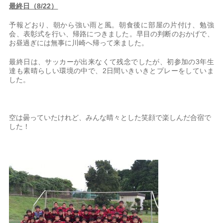
最終日（8/22）
予報どおり、朝から強い雨と風。朝食後に部屋の片付け、勉強
会、表彰式を行い、帰路につきました。早目の判断のおかげで、
お昼過ぎには無事に川崎へ帰って来ました。
最終日は、サッカーが出来なくて残念でしたが、初参加の3年生
達も素晴らしい環境の中で、2日間いきいきとプレーをしていま
した。
空は曇っていたけれど、みんな晴々とした笑顔で楽しんだ合宿で
した！