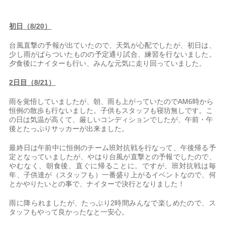
初日（8/20）
台風直撃の予報が出ていたので、天気が心配でしたが、初日は、
少し雨がぱらついたものの予定通り試合、練習を行ないました。
夕食後にナイターも行い、みんな元気に走り回っていました。
2日目（8/21）
雨を覚悟していましたが、朝、雨も上がっていたのでAM6時から
恒例の散歩も行ないました。子供もスタッフも寝坊無しです。こ
の日は気温が高くて、厳しいコンディションでしたが、午前・午
後とたっぷりサッカーが出来ました。
最終日は午前中に恒例のチーム班対抗戦を行なって、午後帰る予
定となっていましたが、やはり台風が直撃との予報でしたので、
やむなく、朝食後、直ぐに帰ることに。ですが、班対抗戦は毎
年、子供達が（スタッフも）一番盛り上がるイベントなので、何
とかやりたいとの事で、ナイターで決行となりました！
雨に降られましたが、たっぷり2時間みんなで楽しめたので、ス
タッフもやって良かったなと一安心。