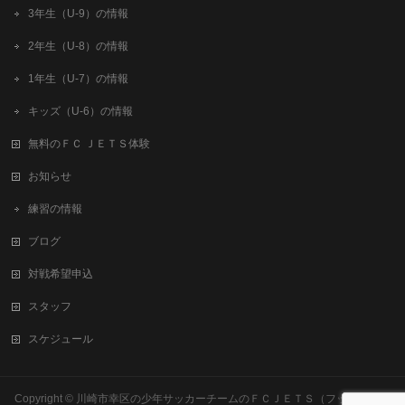
3年生（U-9）の情報
2年生（U-8）の情報
1年生（U-7）の情報
キッズ（U-6）の情報
無料のＦＣ ＪＥＴＳ体験
お知らせ
練習の情報
ブログ
対戦希望申込
スタッフ
スケジュール
Copyright ©
川崎市幸区の少年サッカーチームのＦＣＪＥＴＳ（フットボール